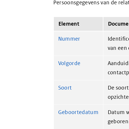
Persoonsgegevens van de relati
Element
Documen
Nummer
Identifi
van een 
Volgorde
Aanduidi
contact
Soort
De soort
opzichte
Geboortedatum
Datum w
geboren 