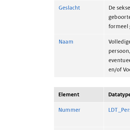
Geslacht
De sekse
geboorte
formeel 
Naam
Volledig
persoon,
eventue
en/of Vo
Element
Datatyp
Nummer
LDT_Per