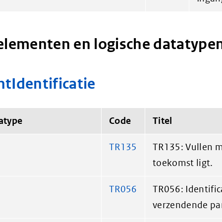
elementen en logische datatype
tIdentificatie
atype
Code
Titel
TR135
TR135: Vullen m
toekomst ligt.
TR056
TR056: Identific
verzendende par