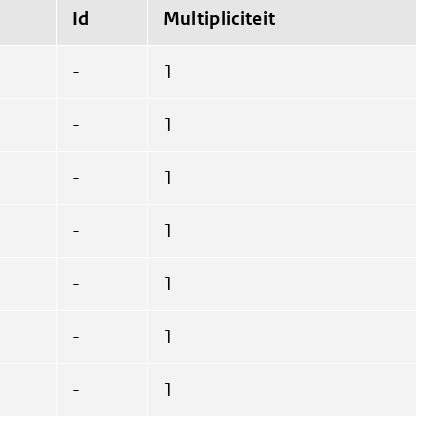
Id
Multipliciteit
-
1
-
1
-
1
-
1
-
1
-
1
-
1