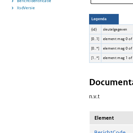
BerichtIdentificatie
XsdVersie
Legenda
{id}
sleutelgegeven
[0..1]
element mag 0 of
[0..*]
element mag 0 of
[1..*]
element mag 1 of
Documenta
n.v.t
Element
BerichtCode