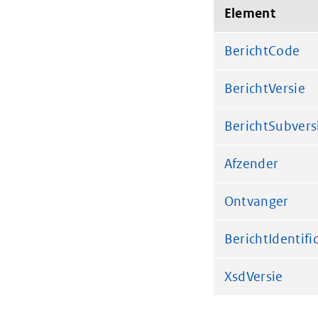
Element
BerichtCode
BerichtVersie
BerichtSubvers
Afzender
Ontvanger
BerichtIdentifi
XsdVersie