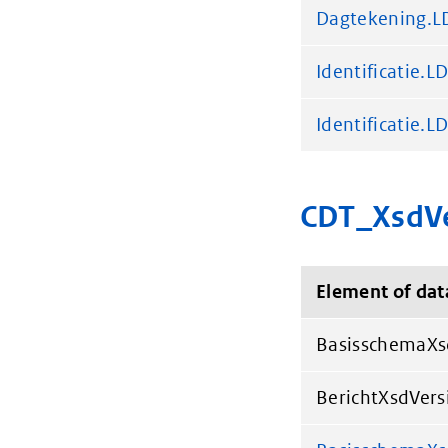
Dagtekening.
Identificatie.L
Identificatie.L
CDT_XsdVe
Element of dat
BasisschemaXs
BerichtXsdVers