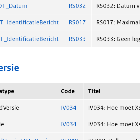
LDT_Datum
RS032
RS032: Datum vu
DT_IdentificatieBericht
RS017
RS017: Maximale
DT_IdentificatieBericht
RS033
RS033: Geen le
rsie
atype
Code
Titel
dVersie
IV034
IV034: Hoe moet X
ie
IV034
IV034: Hoe moet X