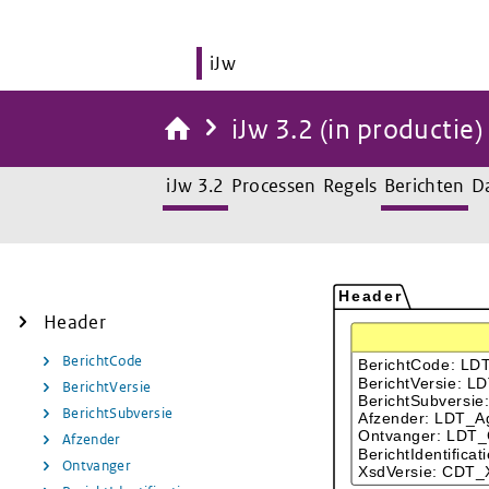
iJw
iJw 3.2 (in productie)
iJw 3.2
Processen
Regels
Berichten
D
Header
BerichtCode
BerichtVersie
BerichtSubversie
Afzender
Ontvanger