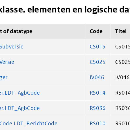
klasse, elementen en logische d
t of datatype
Code
Titel
Subversie
CS015
CS015
Versie
CS025
CS025
ger
IV046
IV046
er.LDT_AgbCode
RS014
RS014
er.LDT_AgbCode
RS036
RS036:
tCode.LDT_BerichtCode
RS010
RS010