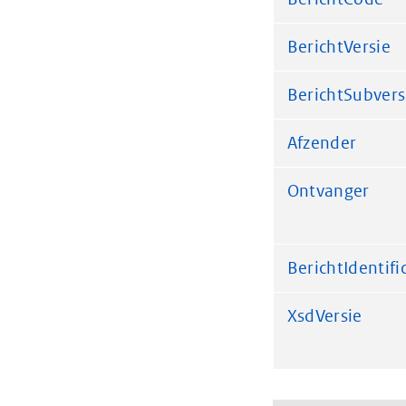
BerichtVersie
BerichtSubvers
Afzender
Ontvanger
BerichtIdentifi
XsdVersie