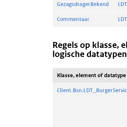
GezagsdragerBekend
LDT
Commentaar
LD
Regels op klasse, 
logische datatype
Klasse, element of datatype
Client.Bsn.LDT_BurgerServ