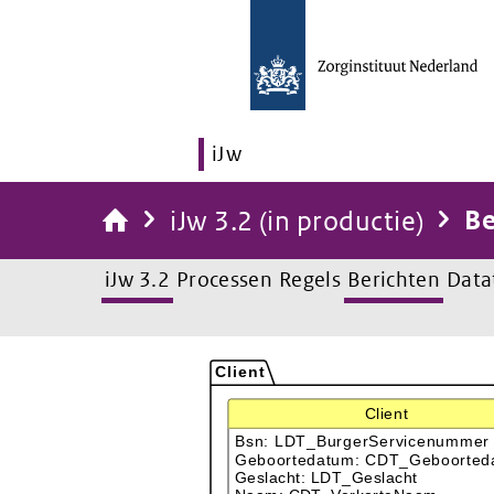
iJw
iJw 3.2 (in productie)
Be
iJw 3.2
Processen
Regels
Berichten
Data