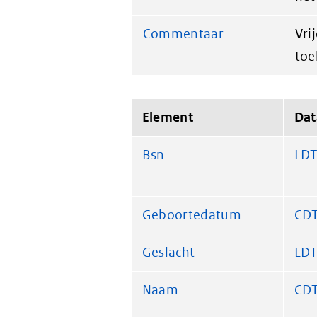
Commentaar
Vri
toe
Element
Dat
Bsn
LDT
Geboortedatum
CD
Geslacht
LDT
Naam
CDT