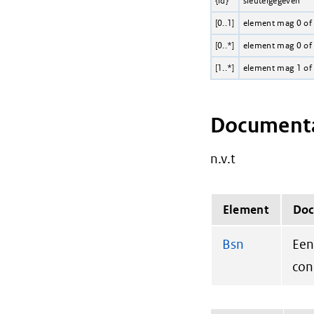
{id}
sleutelgegeven
[0..1]
element mag 0 of
[0..*]
element mag 0 of
[1..*]
element mag 1 of
Documenta
n.v.t
Element
Doc
Bsn
Een
con