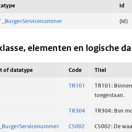
tatype
Id
T_BurgerServicenummer
{Id}
klasse, elementen en logische d
t of datatype
Code
Titel
TR101
TR101: Binnen 
toegestaan.
TR304
TR304: Bsn mo
T_BurgerServicenummer
CS002
CS002: De waa