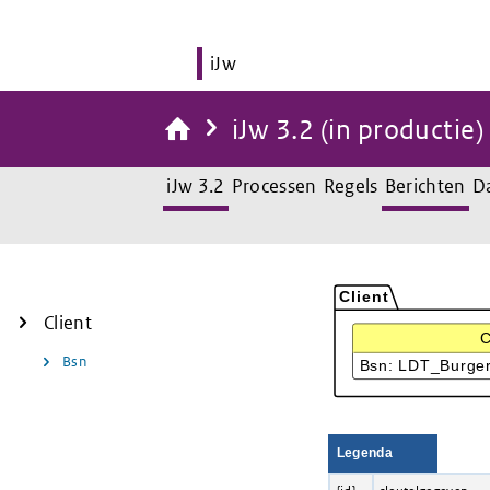
iJw
iJw 3.2 (in productie)
iJw 3.2
Processen
Regels
Berichten
D
Client
Bsn
Legenda