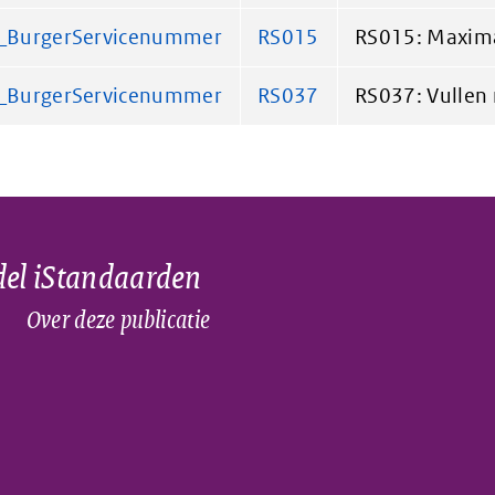
T_BurgerServicenummer
RS015
RS015: Maximal
T_BurgerServicenummer
RS037
RS037: Vullen m
el iStandaarden
Over deze publicatie