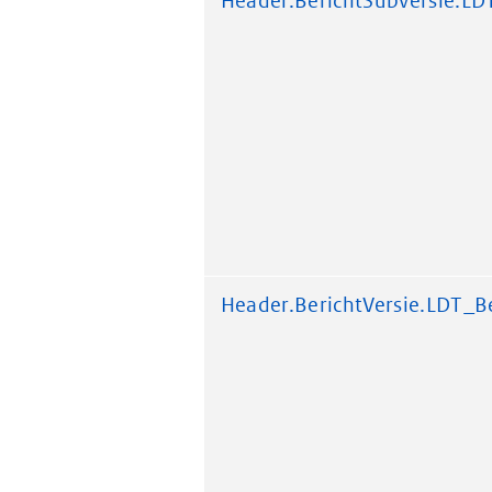
Header.BerichtSubversie.LD
Header.BerichtVersie.LDT_Be