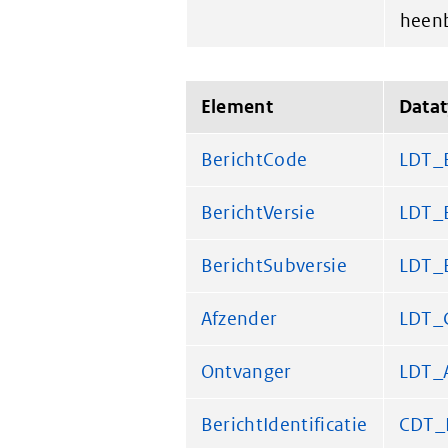
heenb
Element
Data
BerichtCode
LDT_
BerichtVersie
LDT_B
BerichtSubversie
LDT_B
Afzender
LDT_
Ontvanger
LDT_
BerichtIdentificatie
CDT_B