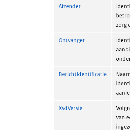
Afzender
Ident
betro
zorg 
Ontvanger
Ident
aanbi
onder
BerichtIdentificatie
Naam
ident
aanle
XsdVersie
Volgn
van e
ingez