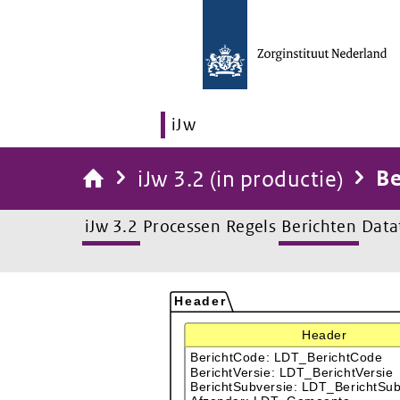
iJw
iJw 3.2 (in productie)
Be
iJw 3.2
Processen
Regels
Berichten
Data