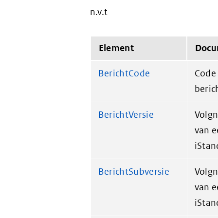
n.v.t
Element
Docu
BerichtCode
Code 
beric
BerichtVersie
Volgn
van e
iStan
BerichtSubversie
Volgn
van e
iStan