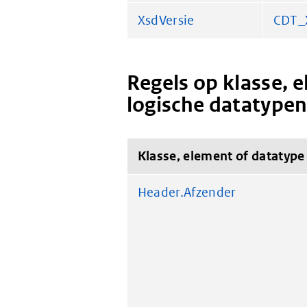
XsdVersie
CDT_
Regels op klasse, 
logische datatype
Klasse, element of datatype
Header.Afzender