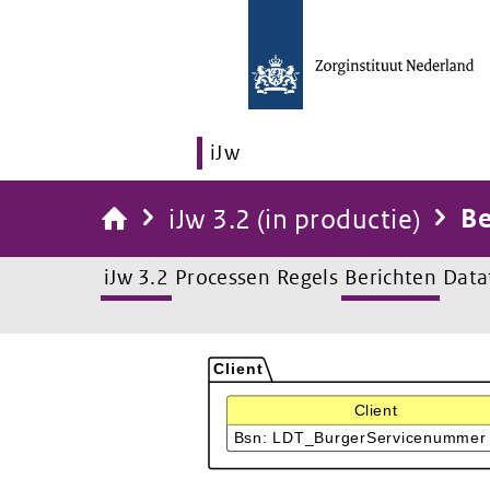
iJw
iJw 3.2 (in productie)
Be
iJw 3.2
Processen
Regels
Berichten
Data