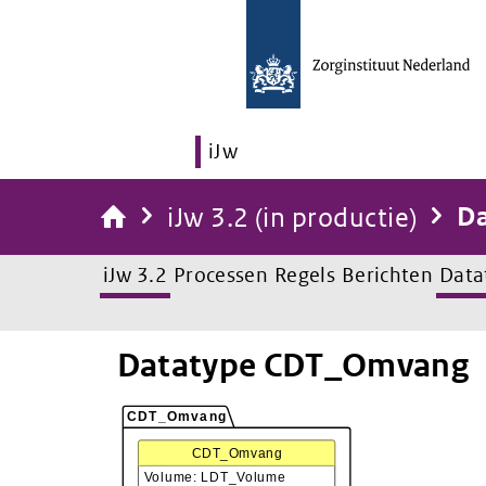
iJw
iJw 3.2 (in productie)
Da
iJw 3.2
Processen
Regels
Berichten
Data
Datatype CDT_Omvang