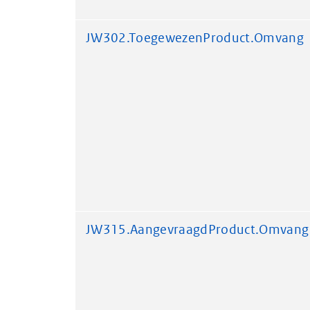
JW302.ToegewezenProduct.Omvang
JW315.AangevraagdProduct.Omvang