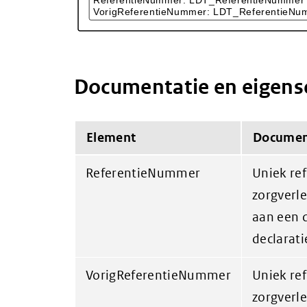
Documentatie en eigen
Element
Documen
ReferentieNummer
Uniek re
zorgverl
aan een d
declarati
VorigReferentieNummer
Uniek re
zorgverl