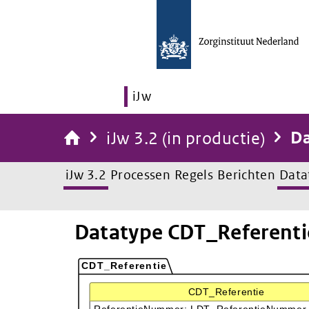
iJw
iJw 3.2 (in productie)
Da
iJw 3.2
Processen
Regels
Berichten
Data
Datatype CDT_Referenti