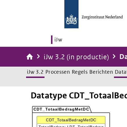
iJw
iJw 3.2 (in productie)
Da
iJw 3.2
Processen
Regels
Berichten
Data
Datatype CDT_TotaalB