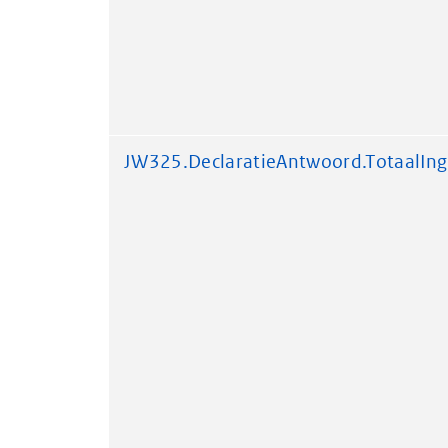
JW325.DeclaratieAntwoord.TotaalIn