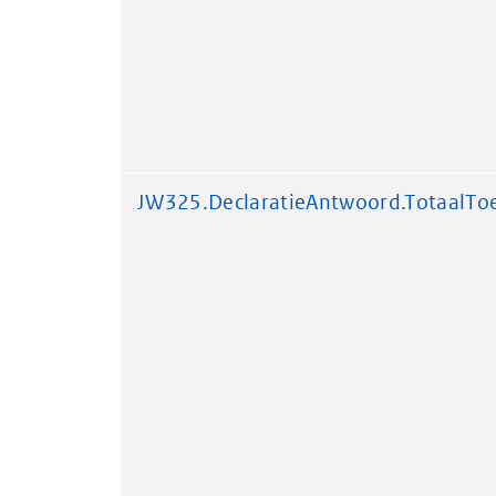
JW325.DeclaratieAntwoord.TotaalT