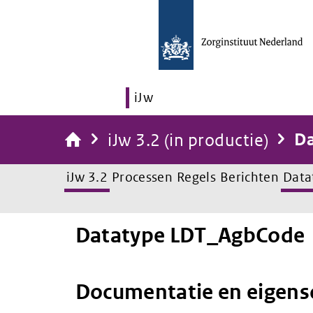
iJw
iJw 3.2 (in productie)
Da
iJw 3.2
Processen
Regels
Berichten
Data
Datatype LDT_AgbCode
Documentatie en eigen