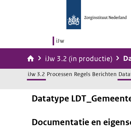
iJw
iJw 3.2 (in productie)
Da
iJw 3.2
Processen
Regels
Berichten
Data
Datatype LDT_Gemeent
Documentatie en eigen