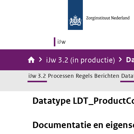
iJw
iJw 3.2 (in productie)
Da
iJw 3.2
Processen
Regels
Berichten
Data
Datatype LDT_ProductC
Documentatie en eigen