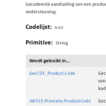
Gecodeerde aanduiding van een product
ondersteuning.
Codelijst:
n.v.t
Primitive:
String
Wordt gebruikt in...
ijw:CDT_Product.Code
Gec
van
kad
JW323.Prestatie.ProductCode
Gec