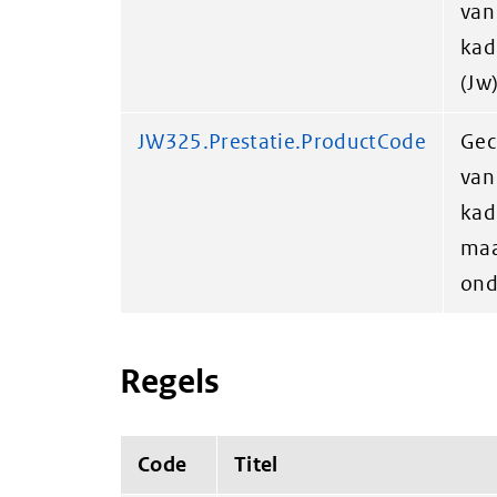
van
kad
(Jw
JW325.Prestatie.ProductCode
Gec
van
kad
maa
ond
Regels
Code
Titel