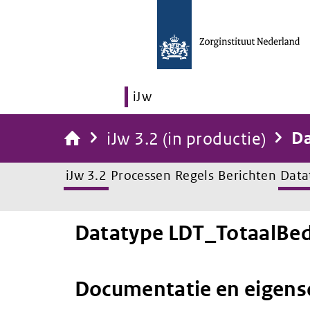
iJw
iJw 3.2 (in productie)
Da
iJw 3.2
Processen
Regels
Berichten
Data
Datatype LDT_TotaalBe
Documentatie en eigen