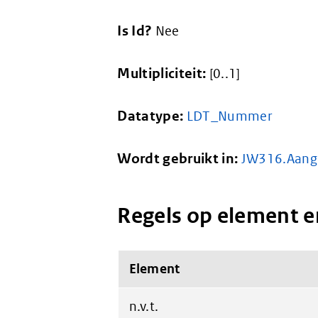
Is Id?
Nee
Multipliciteit:
[0..1]
Datatype:
LDT_Nummer
Wordt gebruikt in:
JW316.Aang
Regels op element e
Element
n.v.t.