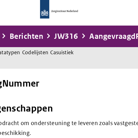
Berichten
JW316
Aangevraagd
atatypen
Codelijsten
Casuistiek
ngNummer
genschappen
dracht om ondersteuning te leveren zoals vastgeste
beschikking.