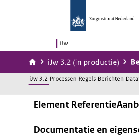
iJw
iJw 3.2 (in productie)
Be
iJw 3.2
Processen
Regels
Berichten
Data
Element ReferentieAanb
Documentatie en eigen