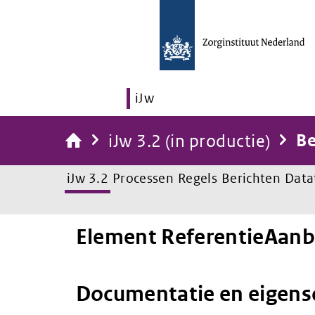
iJw
iJw 3.2 (in productie)
Be
iJw 3.2
Processen
Regels
Berichten
Data
Element ReferentieAanb
Documentatie en eigen