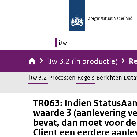
iJw
iJw 3.2 (in productie)
Re
iJw 3.2
Processen
Regels
Berichten
Data
TR063: Indien StatusAan
waarde 3 (aanlevering v
bevat, dan moet voor de
Client een eerdere aanle