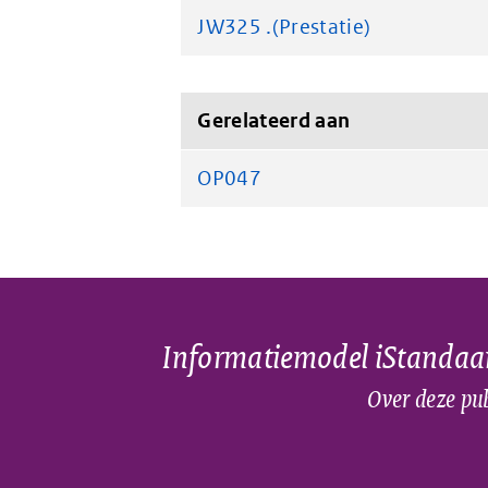
JW325 .(Prestatie)
Gerelateerd aan
OP047
Informatiemodel iStandaa
Over deze pub