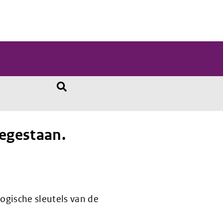
1
oegestaan.
logische sleutels van de