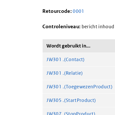
Retourcode:
0001
Controleniveau:
bericht inhoud 
Wordt gebruikt in...
JW301 .(Contact)
JW301 .(Relatie)
JW301 .(ToegewezenProduct)
JW305 .(StartProduct)
JW307 .(StopProduct)