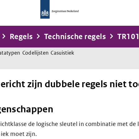
Regels
Technische regels
TR10
atatypen
Codelijsten
Casuistiek
richt zijn dubbele regels niet t
genschappen
ichtklasse de logische sleutel in combinatie met de 
iek moet zijn.