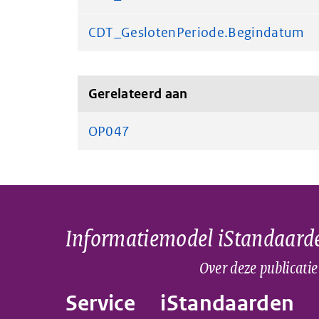
CDT_GeslotenPeriode.Begindatum
Gerelateerd aan
OP047
Informatiemodel iStandaard
Over deze publicatie
Service
iStandaarden