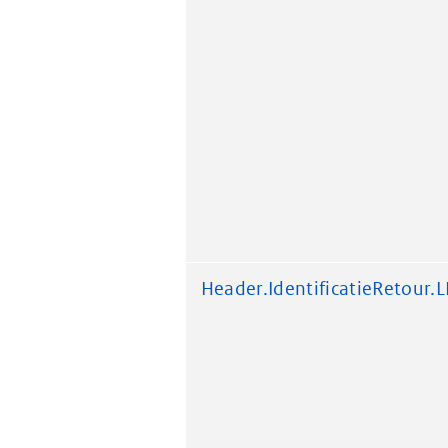
Header.IdentificatieRetour.L