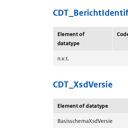
CDT_BerichtIdentif
Element of
Cod
datatype
n.v.t.
CDT_XsdVersie
Element of datatype
BasisschemaXsdVersie