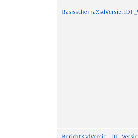
BasisschemaXsdVersie.LDT_
BerichtXsdVersie.LDT_Versie