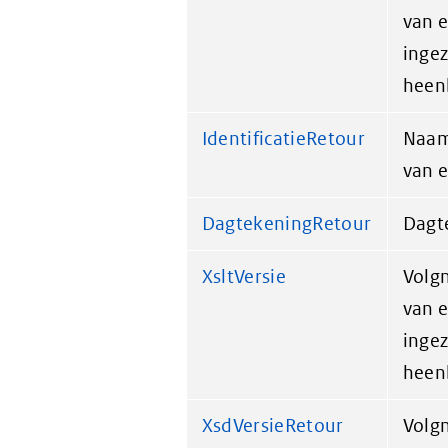
van e
ingez
heen
IdentificatieRetour
Naam
van e
DagtekeningRetour
Dagte
XsltVersie
Volg
van e
ingez
heen
XsdVersieRetour
Volg