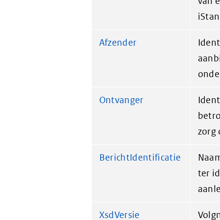
van e
iSta
Afzender
Ident
aanbi
onde
Ontvanger
Ident
betro
zorg 
BerichtIdentificatie
Naam
ter i
aanle
XsdVersie
Volg