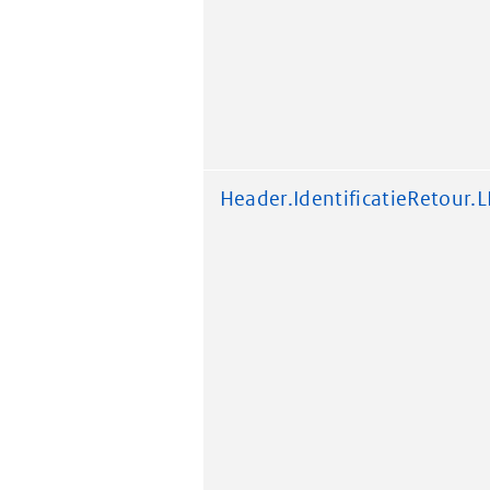
Header.IdentificatieRetour.L