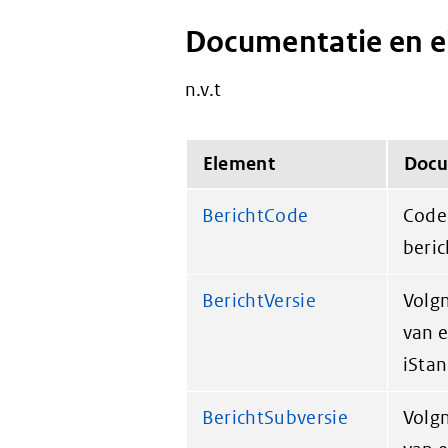
Documentatie en 
n.v.t
Element
Docu
BerichtCode
Code 
beric
BerichtVersie
Volg
van e
iSta
BerichtSubversie
Volg