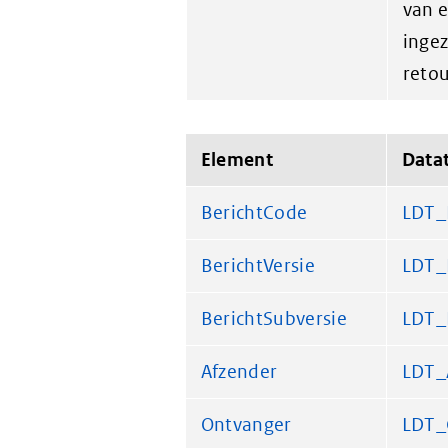
van e
ingez
retou
Element
Data
BerichtCode
LDT_
BerichtVersie
LDT_
BerichtSubversie
LDT_
Afzender
LDT_
Ontvanger
LDT_