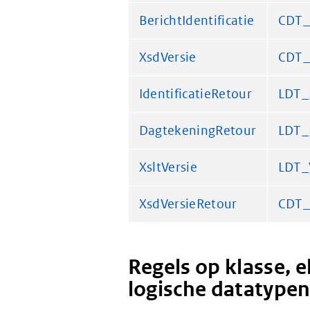
BerichtIdentificatie
CDT_B
XsdVersie
CDT_
IdentificatieRetour
LDT_I
DagtekeningRetour
LDT_
XsltVersie
LDT_
XsdVersieRetour
CDT_
Regels op klasse, 
logische datatype