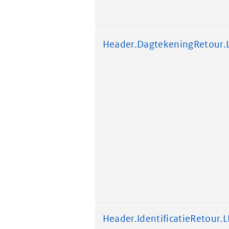
Header.DagtekeningRetour
Header.IdentificatieRetour.L