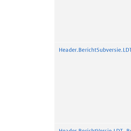
Header.BerichtSubversie.LD
Header.BerichtVersie.LDT_Be