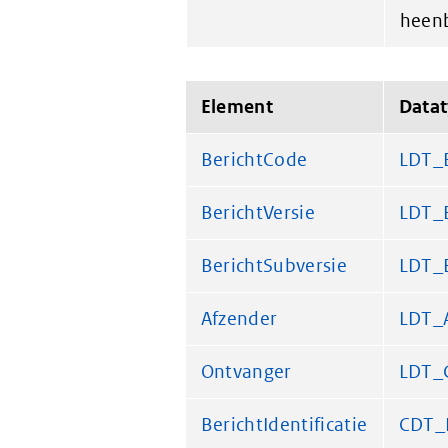
heenb
Element
Data
BerichtCode
LDT_
BerichtVersie
LDT_B
BerichtSubversie
LDT_B
Afzender
LDT_
Ontvanger
LDT_
BerichtIdentificatie
CDT_B