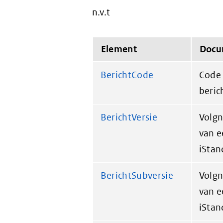
n.v.t
Element
Docu
BerichtCode
Code 
beric
BerichtVersie
Volgn
van e
iStan
BerichtSubversie
Volgn
van e
iStan