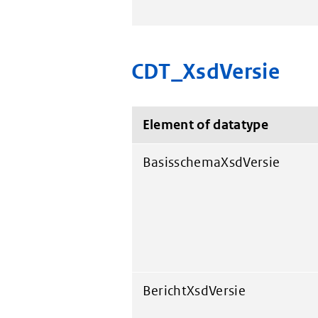
CDT_XsdVersie
Element of datatype
BasisschemaXsdVersie
BerichtXsdVersie