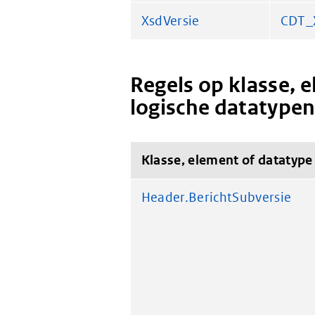
XsdVersie
CDT_
Regels op klasse, 
logische datatype
Klasse, element of datatype
Header.BerichtSubversie