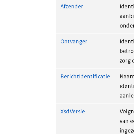
Afzender
Ident
aanbi
onder
Ontvanger
Ident
betro
zorg 
BerichtIdentificatie
Naam
ident
aanle
XsdVersie
Volgn
van e
ingez