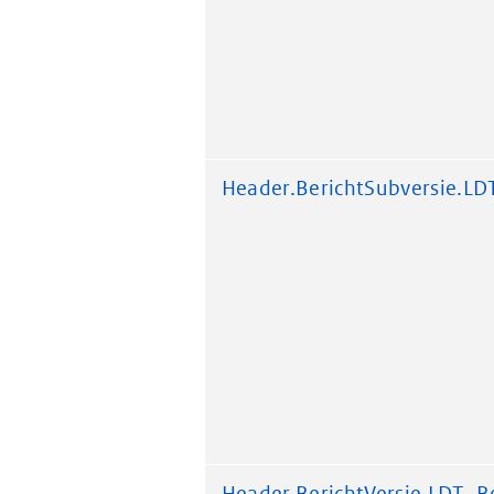
Header.BerichtSubversie.LD
Header.BerichtVersie.LDT_Be