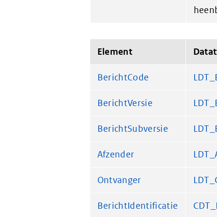
heenb
Element
Data
BerichtCode
LDT_
BerichtVersie
LDT_B
BerichtSubversie
LDT_B
Afzender
LDT_
Ontvanger
LDT_
BerichtIdentificatie
CDT_B