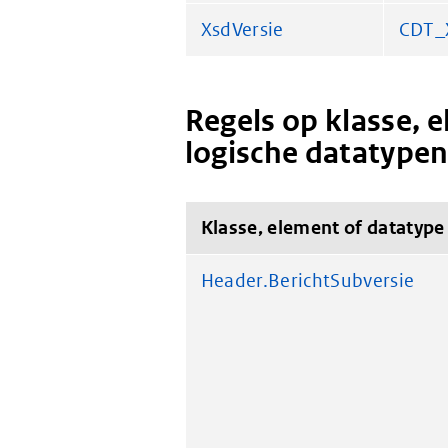
XsdVersie
CDT_
Regels op klasse, 
logische datatype
Klasse, element of datatype
Header.BerichtSubversie