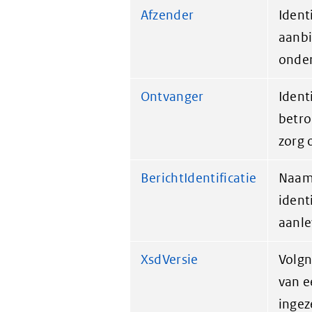
Afzender
Ident
aanbi
onder
Ontvanger
Ident
betro
zorg 
BerichtIdentificatie
Naam
ident
aanle
XsdVersie
Volgn
van e
ingez