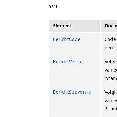
n.v.t
Element
Docu
BerichtCode
Code 
beric
BerichtVersie
Volgn
van e
iStan
BerichtSubversie
Volgn
van e
iStan