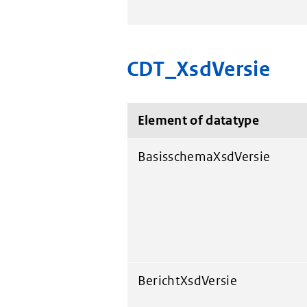
CDT_XsdVersie
Element of datatype
BasisschemaXsdVersie
BerichtXsdVersie