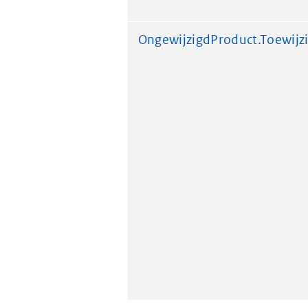
OngewijzigdProduct.Toewi