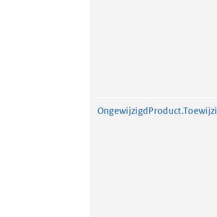
OngewijzigdProduct.Toewi