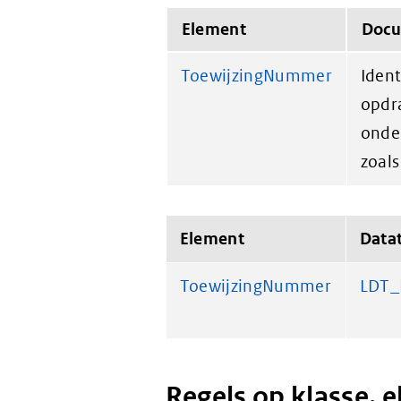
Element
Docu
ToewijzingNummer
Iden
opdra
onde
zoals
Element
Data
ToewijzingNummer
LDT
Regels op klasse, 