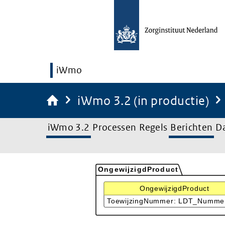
iWmo
iWmo 3.2 (in productie)
iWmo 3.2
Processen
Regels
Berichten
D