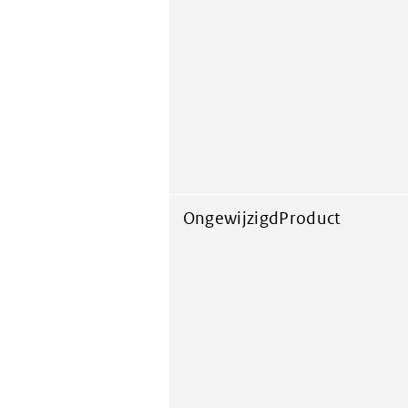
OngewijzigdProduct