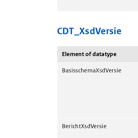
CDT_XsdVersie
Element of datatype
BasisschemaXsdVersie
BerichtXsdVersie