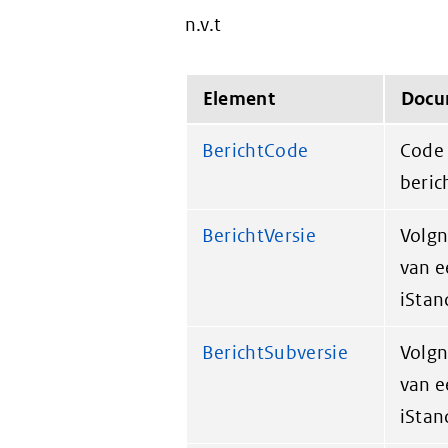
n.v.t
Element
Docu
BerichtCode
Code 
beric
BerichtVersie
Volgn
van e
iStan
BerichtSubversie
Volgn
van e
iStan