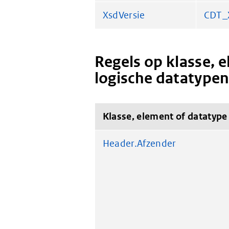
XsdVersie
CDT_
Regels op klasse, 
logische datatype
Klasse, element of datatype
Header.Afzender