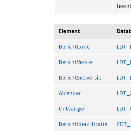
heenb
Element
Data
BerichtCode
LDT_
BerichtVersie
LDT_B
BerichtSubversie
LDT_B
Afzender
LDT_
Ontvanger
LDT_
BerichtIdentificatie
CDT_B