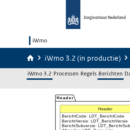
iWmo
iWmo 3.2 (in productie)
iWmo 3.2
Processen
Regels
Berichten
D