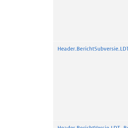
Header.BerichtSubversie.LD
Header.BerichtVersie.LDT_Be