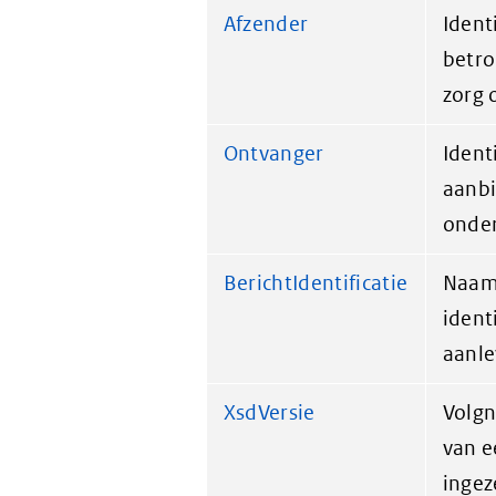
Afzender
Ident
betro
zorg 
Ontvanger
Ident
aanbi
onder
BerichtIdentificatie
Naam
ident
aanle
XsdVersie
Volgn
van e
ingez