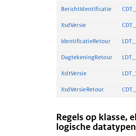
BerichtIdentificatie
CDT_B
XsdVersie
CDT_
IdentificatieRetour
LDT_I
DagtekeningRetour
LDT_
XsltVersie
LDT_
XsdVersieRetour
CDT_
Regels op klasse, 
logische datatype