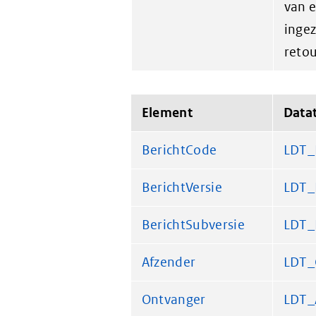
van e
ingez
retou
Element
Data
BerichtCode
LDT_
BerichtVersie
LDT_
BerichtSubversie
LDT_
Afzender
LDT_
Ontvanger
LDT_