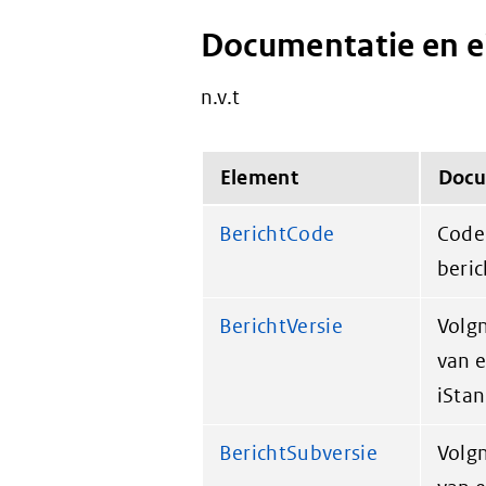
Documentatie en 
n.v.t
Element
Docu
BerichtCode
Code 
beric
BerichtVersie
Volg
van e
iSta
BerichtSubversie
Volg