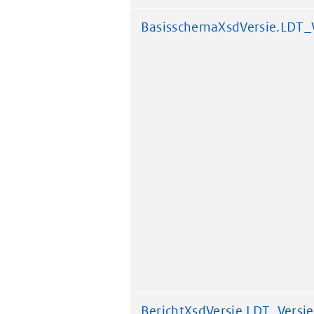
BasisschemaXsdVersie.LDT_
BerichtXsdVersie.LDT_Versie