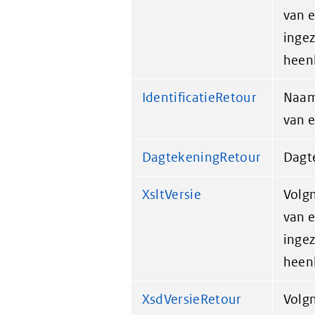
van e
ingez
heen
IdentificatieRetour
Naam
van e
DagtekeningRetour
Dagte
XsltVersie
Volg
van e
ingez
heen
XsdVersieRetour
Volg