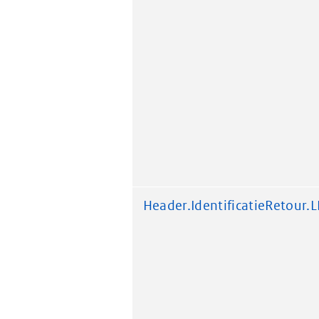
Header.IdentificatieRetour.L