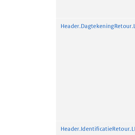
Header.DagtekeningRetour
Header.IdentificatieRetour.L