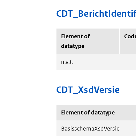
CDT_BerichtIdentif
Element of
Cod
datatype
n.v.t.
CDT_XsdVersie
Element of datatype
BasisschemaXsdVersie