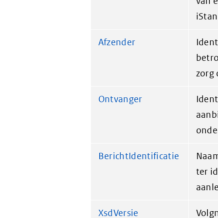
van e
iSta
Afzender
Ident
betro
zorg 
Ontvanger
Ident
aanbi
onde
BerichtIdentificatie
Naam
ter i
aanle
XsdVersie
Volg