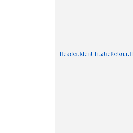
Header.IdentificatieRetour.L