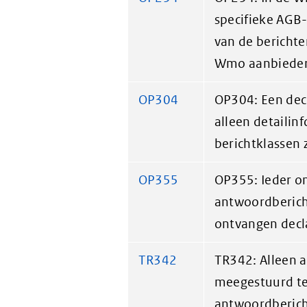
specifieke AGB-
van de berichte
Wmo aanbieder
OP304
OP304: Een dec
alleen detailin
berichtklassen 
OP355
OP355: Ieder o
antwoordbericht
ontvangen decl
TR342
TR342: Alleen 
meegestuurd te
antwoordbericht