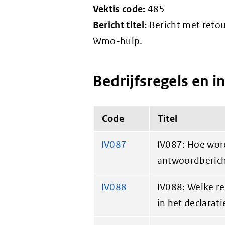
Vektis code:
485
Bericht titel:
Bericht met retou
Wmo-hulp.
Bedrijfsregels en i
Code
Titel
IV087
IV087: Hoe word
antwoordberich
IV088
IV088: Welke r
in het declarat