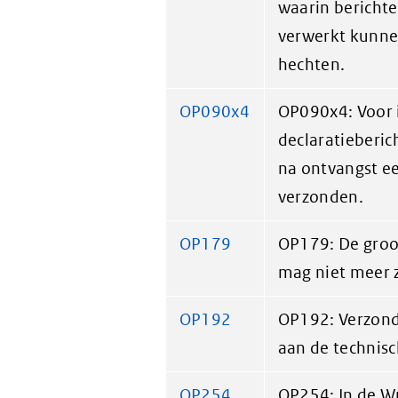
waarin bericht
verwerkt kunne
hechten.
OP090x4
OP090x4: Voor 
declaratieberi
na ontvangst e
verzonden.
OP179
OP179: De groo
mag niet meer 
OP192
OP192: Verzond
aan de technisc
OP254
OP254: In de 