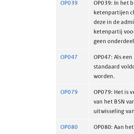
OP039
OP039: In het 
ketenpartijen c
deze in de admi
ketenpartij vo
geen onderdeel 
OP047
OP047: Als een 
standaard vold
worden.
OP079
OP079: Het is v
van het BSN van
uitwisseling va
OP080
OP080: Aan het 