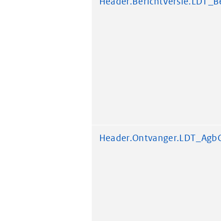
Header.BerichtVersie.LDT_Be
Header.Ontvanger.LDT_Agb