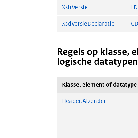
XsltVersie
LD
XsdVersieDeclaratie
CD
Regels op klasse, 
logische datatype
Klasse, element of datatype
Header.Afzender