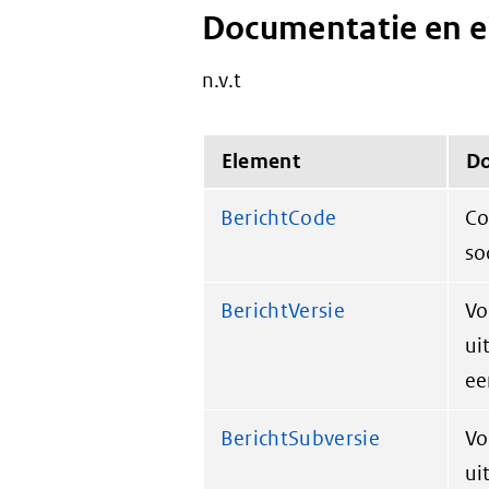
Documentatie en 
n.v.t
Element
Do
BerichtCode
Co
so
BerichtVersie
Vo
ui
ee
BerichtSubversie
Vo
ui