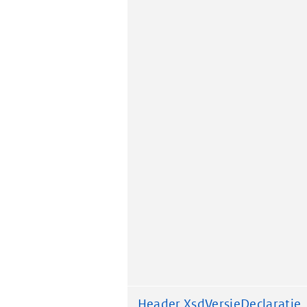
Header.XsdVersieDeclaratie