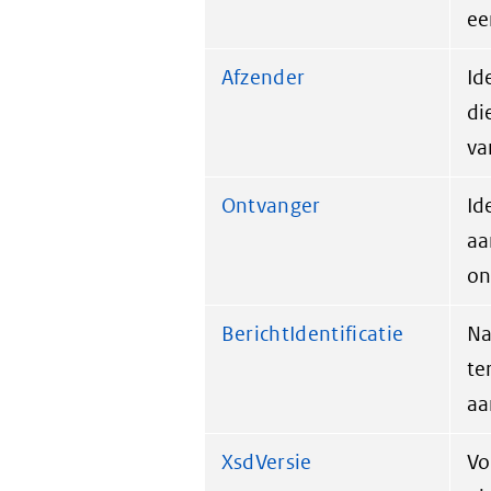
ee
Afzender
Id
di
va
Ontvanger
Id
aa
on
BerichtIdentificatie
Na
te
aa
XsdVersie
Vo