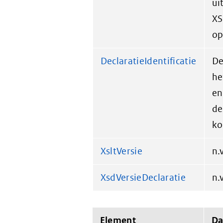
ui
XS
op
DeclaratieIdentificatie
De
he
en
de
ko
XsltVersie
n.v
XsdVersieDeclaratie
n.v
Element
Da