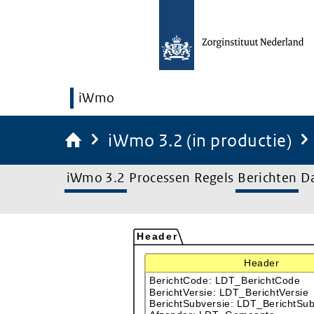
iWmo
iWmo 3.2 (in productie)
iWmo 3.2
Processen
Regels
Berichten
D