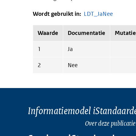
Wordt gebruikt in:
LDT_JaNee
Waarde
Documentatie
Mutati
1
Ja
2
Nee
Informatiemodel iStandaard
Over deze publicatie