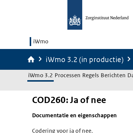
iWmo
iWmo 3.2 (in productie)
iWmo 3.2
Processen
Regels
Berichten
D
COD260: Ja of nee
Documentatie en eigenschappen
Codering voor ja of nee.