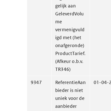
gelijk aan
GeleverdVolu
me
vermenigvuld
igd met (het
onafgeronde)
ProductTarief.
(Afkeur o.b.v.
TR346)
9347
ReferentieAan
01-04-
bieder is niet
uniek voor de
aanbieder