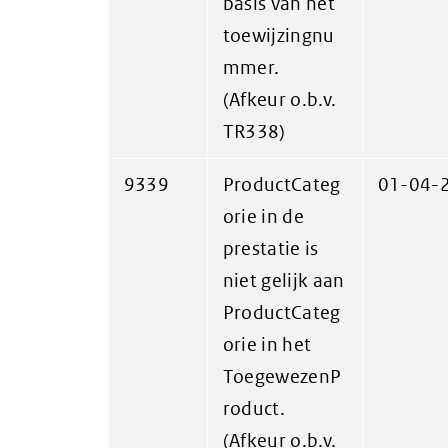
basis van het
toewijzingnu
mmer.
(Afkeur o.b.v.
TR338)
9339
ProductCateg
01-04-
orie in de
prestatie is
niet gelijk aan
ProductCateg
orie in het
ToegewezenP
roduct.
(Afkeur o.b.v.