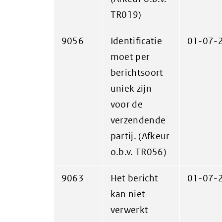
TR019)
9056
Identificatie
01-07-
moet per
berichtsoort
uniek zijn
voor de
verzendende
partij. (Afkeur
o.b.v. TR056)
9063
Het bericht
01-07-
kan niet
verwerkt