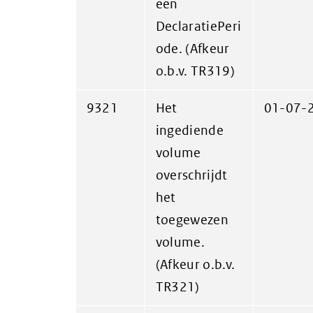
een
DeclaratiePeri
ode. (Afkeur
o.b.v. TR319)
9321
Het
01-07-
ingediende
volume
overschrijdt
het
toegewezen
volume.
(Afkeur o.b.v.
TR321)