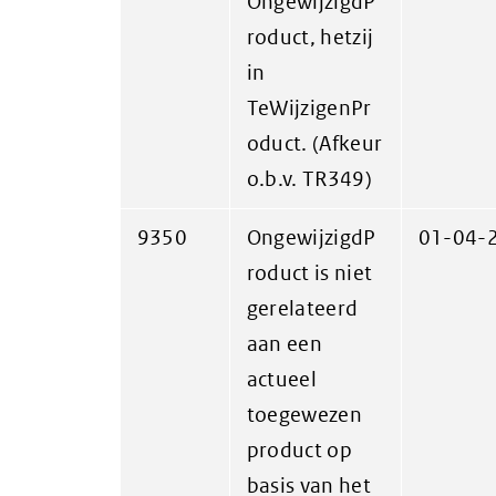
OngewijzigdP
roduct, hetzij
in
TeWijzigenPr
oduct. (Afkeur
o.b.v. TR349)
9350
OngewijzigdP
01-04-
roduct is niet
gerelateerd
aan een
actueel
toegewezen
product op
basis van het