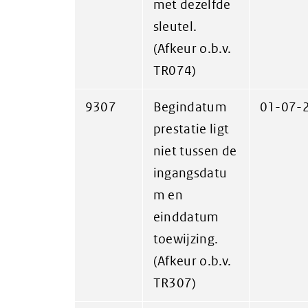
met dezelfde
sleutel.
(Afkeur o.b.v.
TR074)
9307
Begindatum
01-07-
prestatie ligt
niet tussen de
ingangsdatu
m en
einddatum
toewijzing.
(Afkeur o.b.v.
TR307)