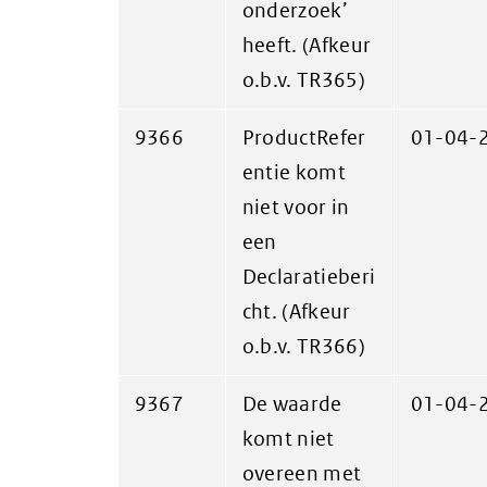
onderzoek’
heeft. (Afkeur
o.b.v. TR365)
9366
ProductRefer
01-04-
entie komt
niet voor in
een
Declaratieberi
cht. (Afkeur
o.b.v. TR366)
9367
De waarde
01-04-
komt niet
overeen met