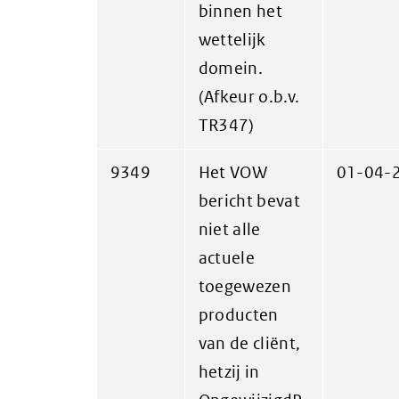
binnen het
wettelijk
domein.
(Afkeur o.b.v.
TR347)
9349
Het VOW
01-04-
bericht bevat
niet alle
actuele
toegewezen
producten
van de cliënt,
hetzij in