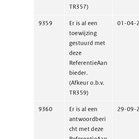
TR357)
9359
Er is al een
01-04-
toewijzing
gestuurd met
deze
ReferentieAan
bieder.
(Afkeur o.b.v.
TR359)
9360
Er is al een
29-09-
antwoordberi
cht met deze
ReferentieAan