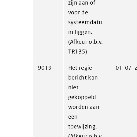
zijn aan of
voor de
systeemdatu
m liggen.
(Afkeur o.b.v.
TR135)
9019
Het regie
01-07-
bericht kan
niet
gekoppeld
worden aan
een
toewijzing.
(Afkeur o.b.v.