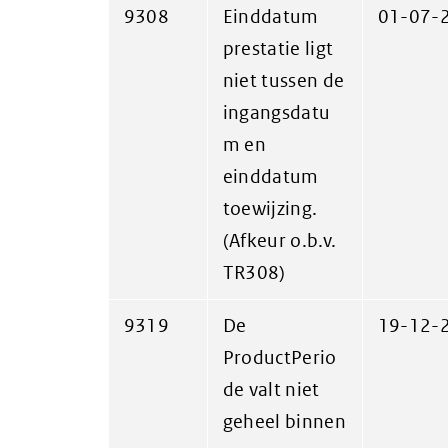
9308
Einddatum
01-07-
prestatie ligt
niet tussen de
ingangsdatu
m en
einddatum
toewijzing.
(Afkeur o.b.v.
TR308)
9319
De
19-12-
ProductPerio
de valt niet
geheel binnen