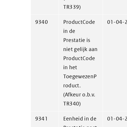
TR339)
9340
ProductCode
01-04-
in de
Prestatie is
niet gelijk aan
ProductCode
in het
ToegewezenP
roduct.
(Afkeur o.b.v.
TR340)
9341
Eenheid in de
01-04-