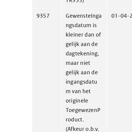
TR355)
9357
GewensteInga
01-04-
ngsdatum is
kleiner dan of
gelijk aan de
dagtekening,
maar niet
gelijk aan de
ingangsdatu
m van het
originele
ToegewezenP
roduct.
(Afkeur o.b.v.