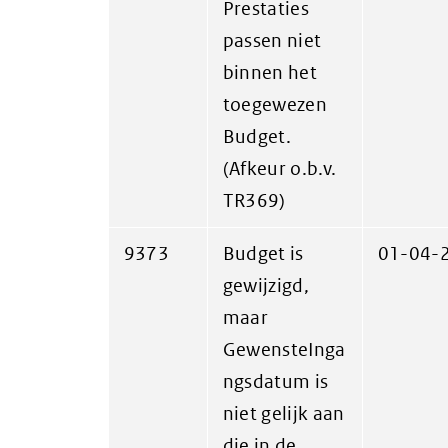
Prestaties
passen niet
binnen het
toegewezen
Budget.
(Afkeur o.b.v.
TR369)
9373
Budget is
01-04-
gewijzigd,
maar
GewensteInga
ngsdatum is
niet gelijk aan
die in de