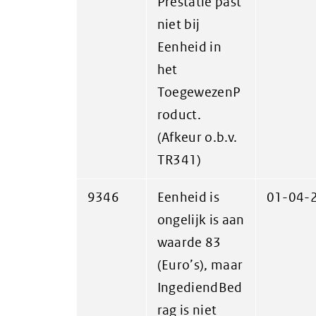
Prestatie past
niet bij
Eenheid in
het
ToegewezenP
roduct.
(Afkeur o.b.v.
TR341)
9346
Eenheid is
01-04-
ongelijk is aan
waarde 83
(Euro’s), maar
IngediendBed
rag is niet