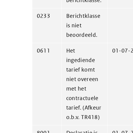
berichtklasse.
0233
Berichtklasse
is niet
beoordeeld.
0611
Het
01-07-
ingediende
tarief komt
niet overeen
met het
contractuele
tarief. (Afkeur
o.b.v. TR418)
8001
Declaratie is
01-07-