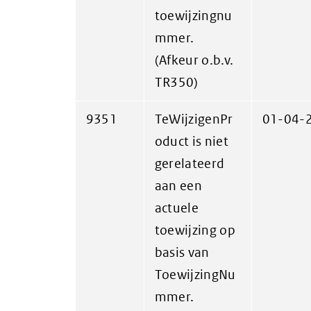
toewijzingnu
mmer.
(Afkeur o.b.v.
TR350)
9351
TeWijzigenPr
01-04-
oduct is niet
gerelateerd
aan een
actuele
toewijzing op
basis van
ToewijzingNu
mmer.