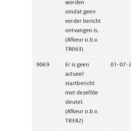
worden
omdat geen
eerder bericht
ontvangen is.
(Afkeur o.b.v.
TR063)
9069
Er is geen
01-07-
actueel
startbericht
met dezelfde
sleutel.
(Afkeur o.b.v.
TR382)