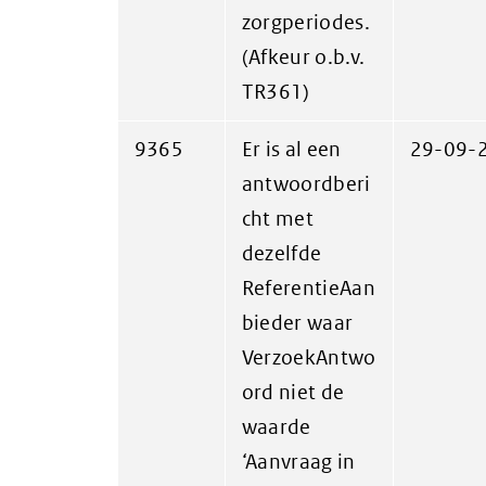
zorgperiodes.
(Afkeur o.b.v.
TR361)
9365
Er is al een
29-09-
antwoordberi
cht met
dezelfde
ReferentieAan
bieder waar
VerzoekAntwo
ord niet de
waarde
‘Aanvraag in