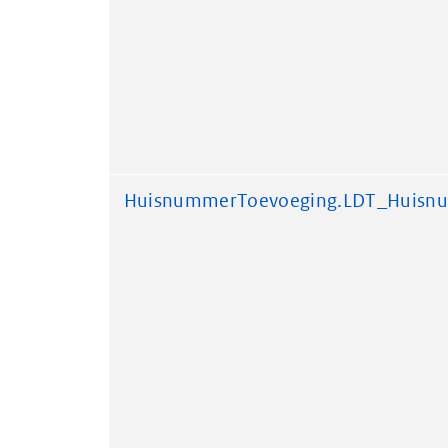
HuisnummerToevoeging.LDT_Huisn