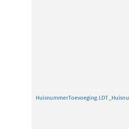
HuisnummerToevoeging.LDT_Huisn