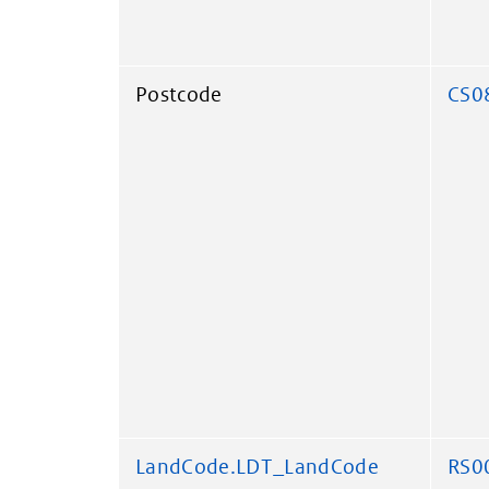
Postcode
CS0
LandCode.LDT_LandCode
RS0