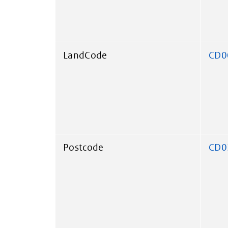
LandCode
CD0
Postcode
CD0