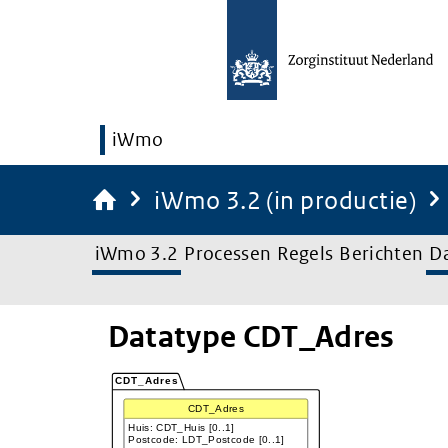
iWmo
iWmo 3.2 (in productie)
iWmo 3.2
Processen
Regels
Berichten
D
Datatype CDT_Adres