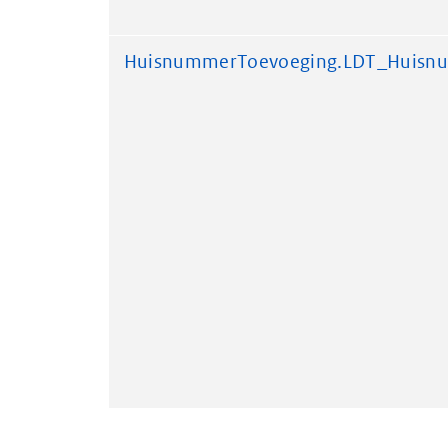
HuisnummerToevoeging.LDT_Huisn