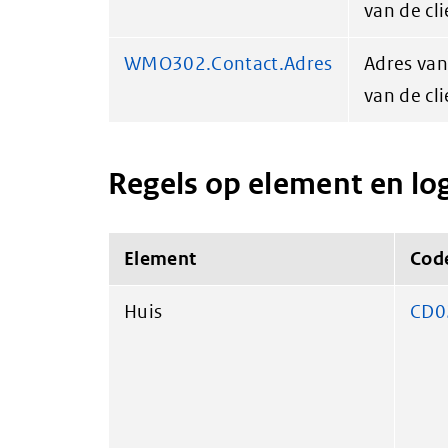
van de cli
WMO302.Contact.Adres
Adres van 
van de cli
Regels op element en lo
Element
Cod
Huis
CD0