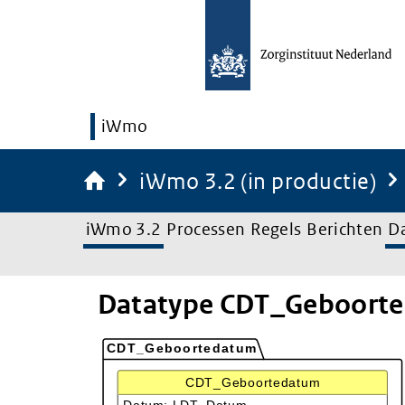
iWmo
iWmo 3.2 (in productie)
iWmo 3.2
Processen
Regels
Berichten
D
Datatype CDT_Geboort