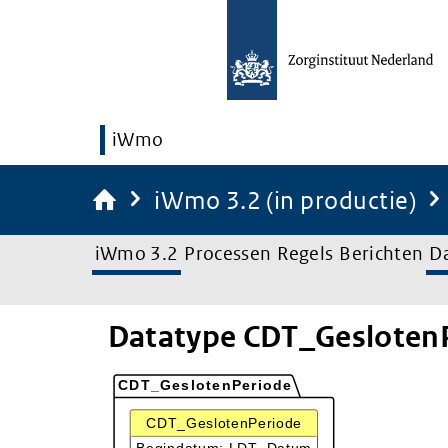
iWmo
iWmo 3.2 (in productie)
iWmo 3.2
Processen
Regels
Berichten
D
Datatype CDT_Gesloten