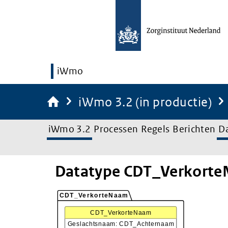
iWmo
iWmo 3.2 (in productie)
iWmo 3.2
Processen
Regels
Berichten
D
Datatype CDT_Verkort