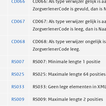
CD066
CD066: Als type verwijzer gelijk is a
ZorgverlenerCode is gevuld, dan is 
CD067
CD067: Als type verwijzer gelijk is a
ZorgverlenerCode is leeg, dan is Na
CD068
CD068: Als type verwijzer ongelijk is
ZorgverlenerCode leeg.
RS007
RS007: Minimale lengte 1 positie
RS025
RS025: Maximale lengte 64 posities
RS033
RS033: Geen lege elementen in XML
RS009
RS009: Maximale lengte 2 posities