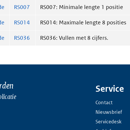
de
RS007
RS007: Minimale lengte 1 positie
de
RS014
RS014: Maximale lengte 8 posities
de
RS036
RS036: Vullen met 8 cijfers.
rden
Service
licatie
Contact
Nieuwsbrief
Servicedesk