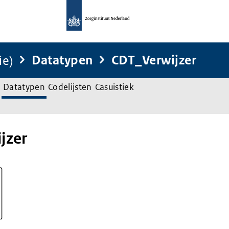
ie)
Datatypen
CDT_Verwijzer
Datatypen
Codelijsten
Casuistiek
jzer