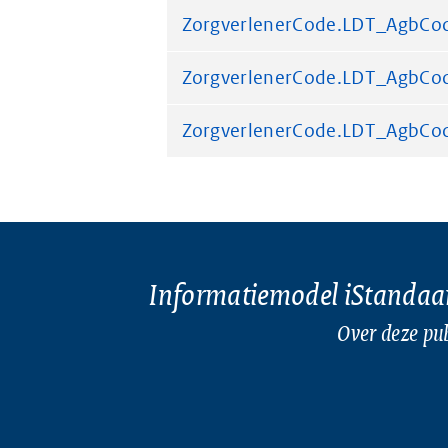
ZorgverlenerCode.LDT_AgbCo
ZorgverlenerCode.LDT_AgbCo
ZorgverlenerCode.LDT_AgbCo
Informatiemodel iStandaa
Over deze pub