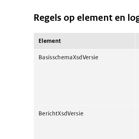
Regels op element en lo
Element
BasisschemaXsdVersie
BerichtXsdVersie