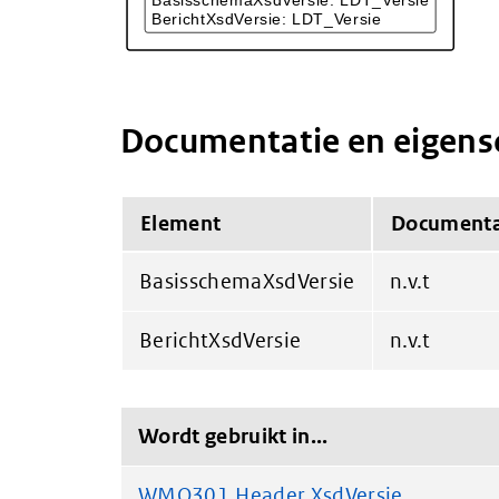
Documentatie en eigen
Element
Documenta
BasisschemaXsdVersie
n.v.t
BerichtXsdVersie
n.v.t
Wordt gebruikt in...
WMO301.Header.XsdVersie