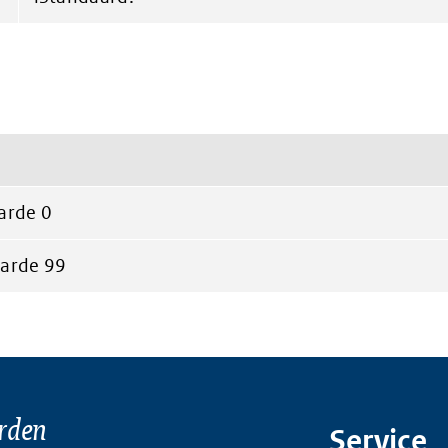
arde 0
arde 99
rden
Service