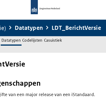
ie)
Datatypen
LDT_BerichtVersie
Datatypen
Codelijsten
Casuistiek
htVersie
genschappen
fte van een major release van een iStandaard.