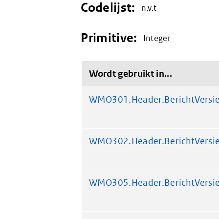
Codelijst:
n.v.t
Primitive:
Integer
Wordt gebruikt in...
WMO301.Header.BerichtVersi
WMO302.Header.BerichtVersi
WMO305.Header.BerichtVersi