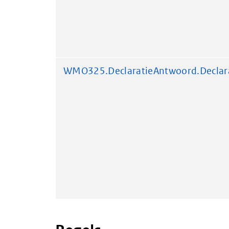
WMO325.DeclaratieAntwoord.Decla