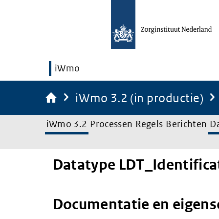
iWmo
iWmo 3.2 (in productie)
iWmo 3.2
Processen
Regels
Berichten
D
Datatype LDT_Identifica
Documentatie en eigen