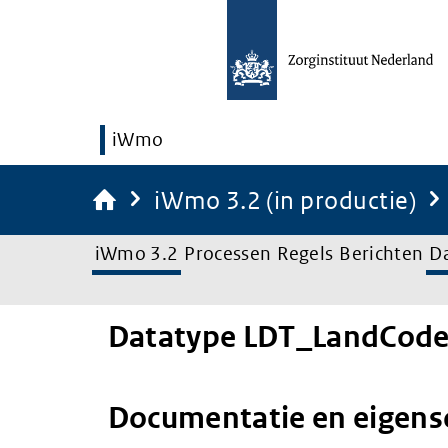
iWmo
iWmo 3.2 (in productie)
iWmo 3.2
Processen
Regels
Berichten
D
Datatype LDT_LandCod
Documentatie en eigen