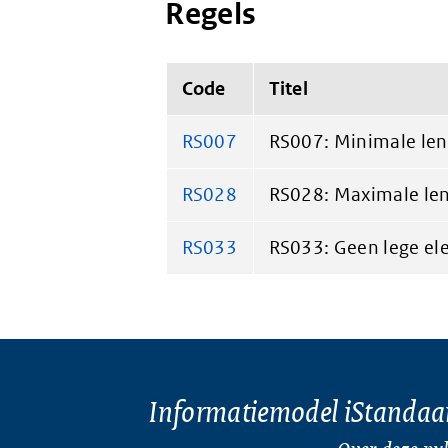
Regels
Code
Titel
RS007
RS007: Minimale leng
RS028
RS028: Maximale len
RS033
RS033: Geen lege el
Informatiemodel iStandaa