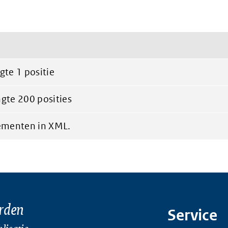
te 1 positie
gte 200 posities
ementen in XML.
rden
Service