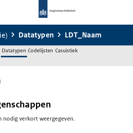
ie)
Datatypen
LDT_Naam
Datatypen
Codelijsten
Casuistiek
m
genschappen
n nodig verkort weergegeven.