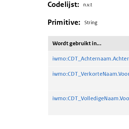
Codelijst:
n.v.t
Primitive:
String
Wordt gebruikt in...
iwmo:CDT_Achternaam.Achte
iwmo:CDT_VerkorteNaam.Voo
iwmo:CDT_VolledigeNaam.Vo