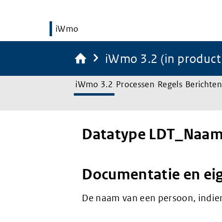
iWmo
iWmo 3.2 (in product
iWmo 3.2
Processen
Regels
Berichten
Datatype LDT_Naa
Documentatie en ei
De naam van een persoon, indie