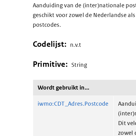
Aanduiding van de (inter)nationale post
geschikt voor zowel de Nederlandse al
postcodes.
Codelijst:
n.v.t
Primitive:
String
Wordt gebruikt in...
iwmo:CDT_Adres.Postcode
Aandui
(inter
Dit vel
zowel 