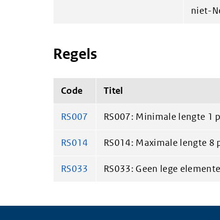
niet-N
Regels
Code
Titel
RS007
RS007: Minimale lengte 1 p
RS014
RS014: Maximale lengte 8 p
RS033
RS033: Geen lege elemente