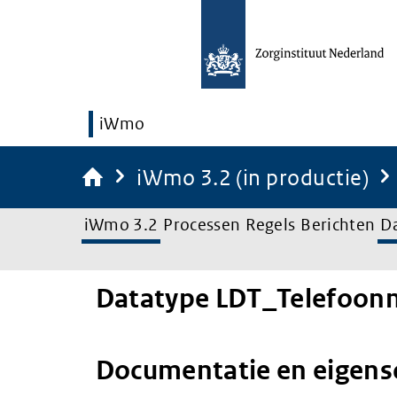
iWmo
iWmo 3.2 (in productie)
iWmo 3.2
Processen
Regels
Berichten
D
Datatype LDT_Telefoo
Documentatie en eigen