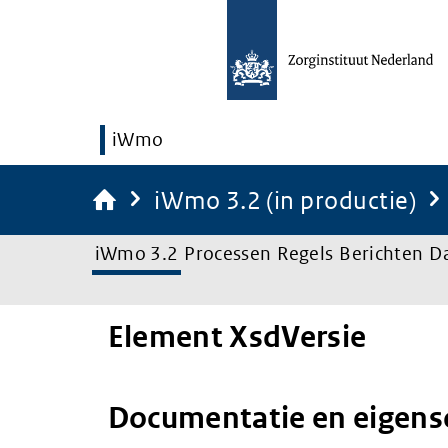
iWmo
iWmo 3.2 (in productie)
iWmo 3.2
Processen
Regels
Berichten
D
Element XsdVersie
Documentatie en eigen