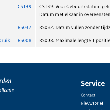
CS139
CS139: Voor Geboortedatum gel
Datum met elkaar in overeenste
RS032
RS032: Datum vullen zonder tijd
ruik
RS008
RS008: Maximale lengte 1 positi
rden
Service
licatie
Contact
Nieuwsbrief