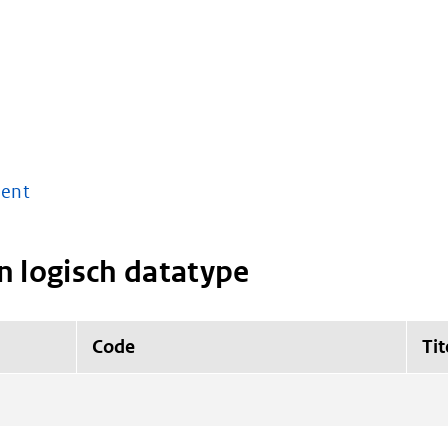
m
ent
n logisch datatype
Code
Tit