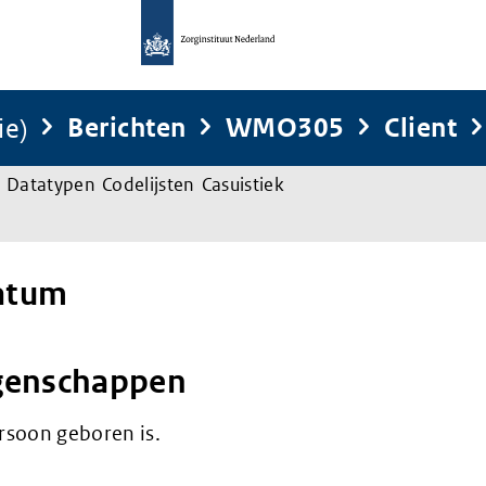
ie)
Berichten
WMO305
Client
Datatypen
Codelijsten
Casuistiek
atum
genschappen
rsoon geboren is.