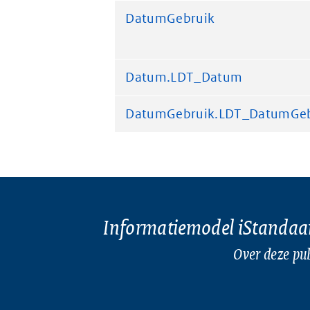
DatumGebruik
Datum.LDT_Datum
DatumGebruik.LDT_DatumGeb
Informatiemodel iStandaa
Over deze pub