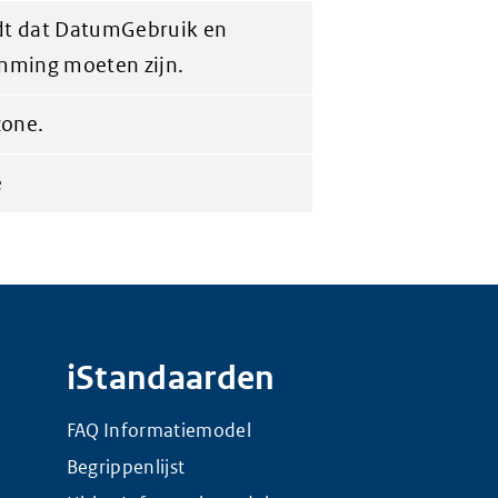
dt dat DatumGebruik en
mming moeten zijn.
zone.
e
iStandaarden
FAQ Informatiemodel
Begrippenlijst