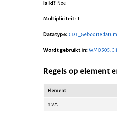
Is Id?
Nee
Multipliciteit:
1
Datatype:
CDT_Geboortedatu
Wordt gebruikt in:
WMO305.Cli
Regels op element e
Element
n.v.t.