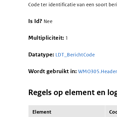
Code ter identificatie van een soort ber
Is Id?
Nee
Multipliciteit:
1
Datatype:
LDT_BerichtCode
Wordt gebruikt in:
WMO305.Heade
Regels op element en lo
Element
Co