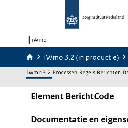
iWmo
iWmo 3.2 (in productie)
iWmo 3.2
Processen
Regels
Berichten
D
Element BerichtCode
Documentatie en eigen