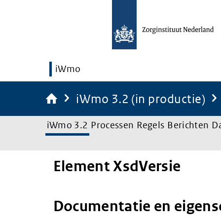
iWmo
iWmo 3.2 (in productie)
iWmo 3.2
Processen
Regels
Berichten
D
Element XsdVersie
Documentatie en eigen