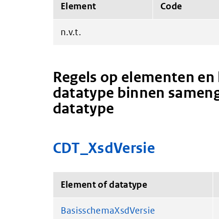
Element
Code
n.v.t.
Regels op elementen en 
datatype binnen sameng
datatype
CDT_XsdVersie
Element of datatype
BasisschemaXsdVersie