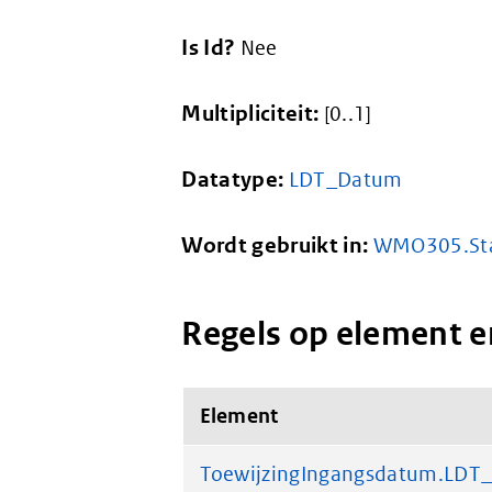
Is Id?
Nee
Multipliciteit:
[0..1]
Datatype:
LDT_Datum
Wordt gebruikt in:
WMO305.Sta
Regels op element e
Element
ToewijzingIngangsdatum.LDT