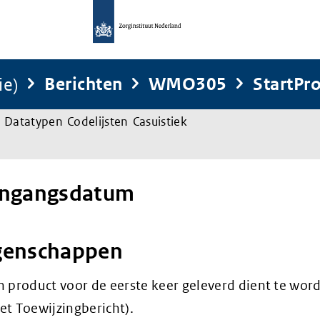
ie)
Berichten
WMO305
StartPr
Datatypen
Codelijsten
Casuistiek
Ingangsdatum
genschappen
product voor de eerste keer geleverd dient te word
et Toewijzingbericht).