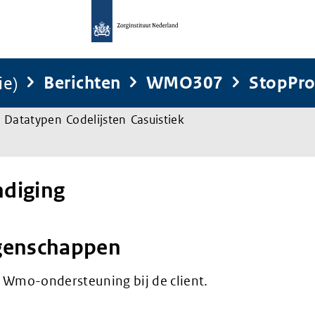
ie)
Berichten
WMO307
StopPro
Datatypen
Codelijsten
Casuistiek
diging
genschappen
 Wmo-ondersteuning bij de client.