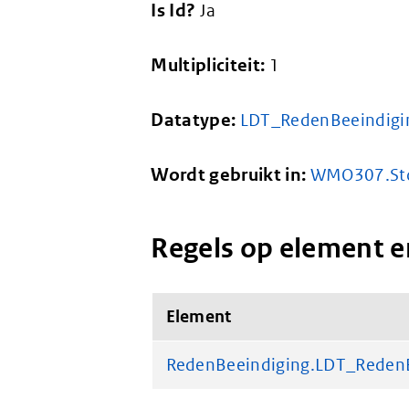
Is Id?
Ja
Multipliciteit:
1
Datatype:
LDT_RedenBeeindigi
Wordt gebruikt in:
WMO307.St
Regels op element e
Element
RedenBeeindiging.LDT_Reden