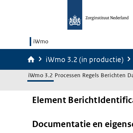
iWmo
iWmo 3.2 (in productie)
iWmo 3.2
Processen
Regels
Berichten
D
Element BerichtIdentific
Documentatie en eigen