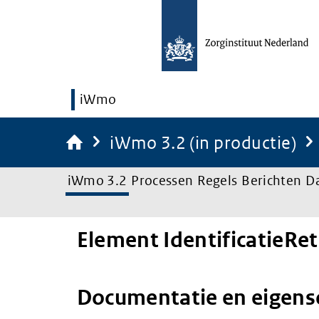
iWmo
iWmo 3.2 (in productie)
iWmo 3.2
Processen
Regels
Berichten
D
Element IdentificatieRe
Documentatie en eigen