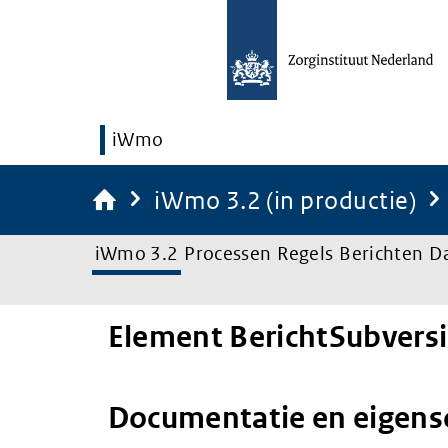
iWmo
iWmo 3.2 (in productie)
iWmo 3.2
Processen
Regels
Berichten
D
Element BerichtSubvers
Documentatie en eigen